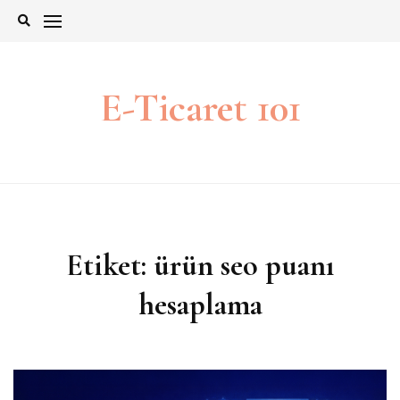
İçeriğe
git
E-Ticaret 101
Etiket:
ürün seo puanı
hesaplama