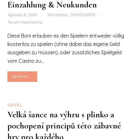
Einzahlung & Neukunden
Ağustos 8, 2026
Wordpress_fa1f432d4434
Yorum Yapılmamış
Diese Boni erlauben es den Spielern entweder völlig
kostenlos zu spielen (ohne dabei das eigene Geld
ausgeben zu müssen), oder zusätzliches Spielgeld
vom Casino zu...
DEVAMI...
GENEL
Velká šance na výhru s plinko a
pochopení principů této zábavné
hry pro každého