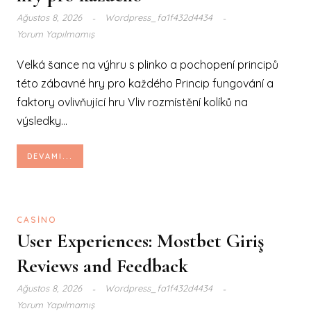
Ağustos 8, 2026
Wordpress_fa1f432d4434
Yorum Yapılmamış
Velká šance na výhru s plinko a pochopení principů
této zábavné hry pro každého Princip fungování a
faktory ovlivňující hru Vliv rozmístění kolíků na
výsledky...
DEVAMI...
CASINO
User Experiences: Mostbet Giriş
Reviews and Feedback
Ağustos 8, 2026
Wordpress_fa1f432d4434
Yorum Yapılmamış