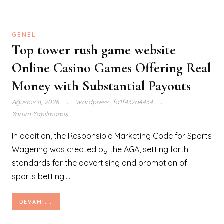
GENEL
Top tower rush game website
Online Casino Games Offering Real
Money with Substantial Payouts
Ağustos 8, 2026
Wordpress_fa1f432d4434
Yorum Yapılmamış
In addition, the Responsible Marketing Code for Sports
Wagering was created by the AGA, setting forth
standards for the advertising and promotion of
sports betting....
DEVAMI...