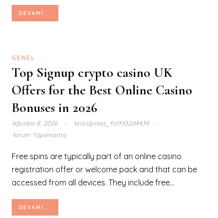
DEVAMI...
GENEL
Top Signup crypto casino UK
Offers for the Best Online Casino
Bonuses in 2026
Ağustos 8, 2026
Wordpress_fa1f432d4434
Yorum Yapılmamış
Free spins are typically part of an online casino
registration offer or welcome pack and that can be
accessed from all devices. They include free...
DEVAMI...