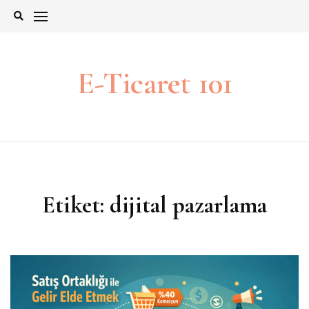
İçeriğe
git
E-Ticaret 101
Etiket:
dijital pazarlama